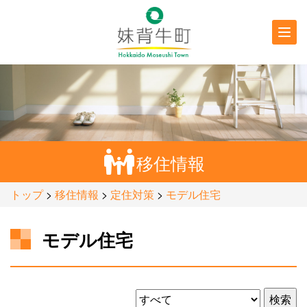
行政情報
防災・
防犯情報
移住情報
トップ
>
移住情報
>
定住対策
>
モデル住宅
モデル住宅
検索