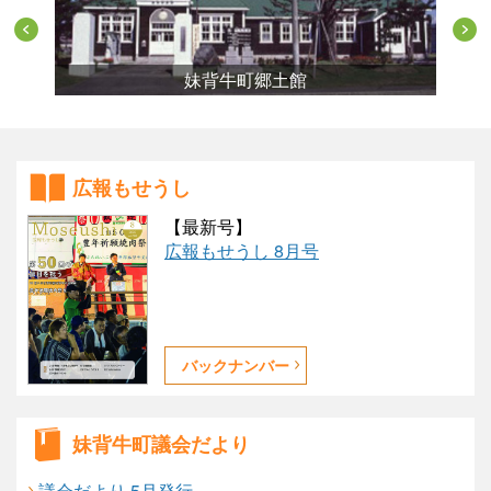
妹背牛町郷土館
広報もせうし
【最新号】
広報もせうし 8月号
バックナンバー
妹背牛町議会だより
議会だより 5月発行