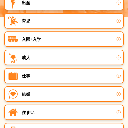
出産
育児
入園･入学
成人
仕事
結婚
住まい