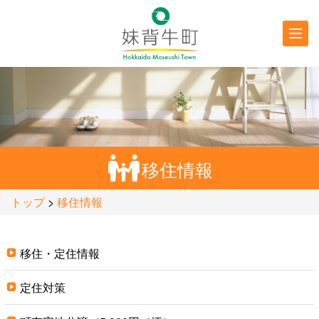
行政情報
防災・
防犯情報
移住情報
トップ
>
移住情報
移住・定住情報
定住対策