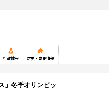
行政情報
防災・
防犯情報
定
ス」冬季オリンピッ
ー
・定住情報
年金
各種計画書等関係
特産品
公園
緊急情報
医療
定住対策
消費生活
お知らせ
お食事・宿泊
消防
保健
町
育検討委員会
ペット
小中学校及町民会館施設
救急
国保
中型バス