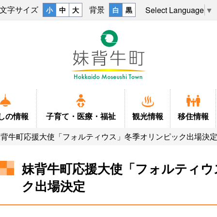
文字サイズ
背景
Select Language
▼
小
中
大
白
黒
しの
情報
子育て・
医療・福祉
観光情報
移住情報
妹背牛町応援大使「フォルティウス」冬季オリンピック出場決
妹背牛町応援大使「フォルティウ
ク出場決定
戸籍
ふるさとマップ
結婚
上下水道
観光情報
キャラクタ
子育て
移住
税金
学校
福祉・介護
ごみ・し尿・墓地
妹背牛温泉ペペル
小中一貫教
施設