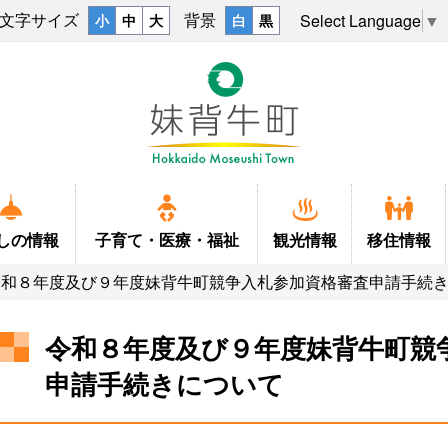
文字サイズ
背景
Select Language
▼
小
中
大
白
黒
しの
情報
子育て・
医療・福祉
観光情報
移住情報
令和８年度及び９年度妹背牛町競争入札参加資格審査申請手続
令和８年度及び９年度妹背牛町競
申請手続きについて
戸籍
ふるさとマップ
結婚
上下水道
観光情報
キャラクタ
子育て
移住
税金
学校
福祉・介護
ごみ・し尿・墓地
妹背牛温泉ペペル
小中一貫教
施設