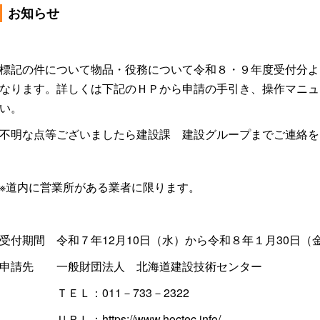
お知らせ
町営住宅
栄養士がすすめる一品料
スポーツ施設
理
サークル
標記の件について物品・役務について令和８・９年度受付分よ
なります。詳しくは下記のＨＰから申請の手引き、操作マニュ
い。
不明な点等ございましたら建設課 建設グループまでご連絡を
※道内に営業所がある業者に限ります。
受付期間 令和７年12月10日（水）から令和８年１月30日（
申請先 一般財団法人 北海道建設技術センター
ＴＥＬ：011－733－2322
ＵＲＬ：https://www.hoctec.info/