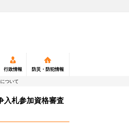
行政情報
防災・
防犯情報
きについて
争入札参加資格審査
ー
・定住情報
年金
各種計画書等関係
特産品
公園
緊急情報
医療
定住対策
消費生活
お知らせ
お食事・宿泊
消防
保健
町
育検討委員会
ペット
小中学校及町民会館施設
救急
国保
中型バス