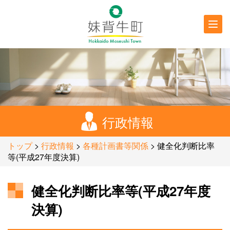
行政情報
防災・
防犯情報
行政情報
トップ
>
行政情報
>
各種計画書等関係
> 健全化判断比率
等(平成27年度決算)
健全化判断比率等(平成27年度
決算)