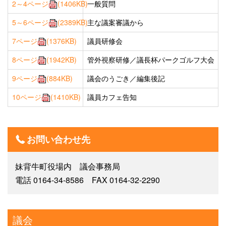
2～4ページ
(1406KB)
一般質問
5～6ページ
(2389KB)
主な議案審議から
7ページ
(1376KB)
議員研修会
8ページ
(1942KB)
管外視察研修／議長杯パークゴルフ大会
9ページ
(884KB)
議会のうごき／編集後記
10ページ
(1410KB)
議員カフェ告知
お問い合わせ先
妹背牛町役場内 議会事務局
電話 0164-34-8586 FAX 0164-32-2290
議会