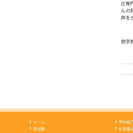
辻専
んの
声を
修学
ホーム
学校紹
部活動
校長室